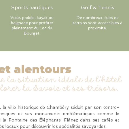
Sports nautiques
Golf & Tennis
Voile, paddle, kayak ou
De nombreux clubs et
baignade pour profiter
terrains sont accessibles à
pleinement du Lac du
proximité.
Bourget.
et alentours
e la situation idéale de l’hôtel
lorer la Savoie et ses trésors.
 la ville historique de Chambéry séduit par son centre-
ittoresques et ses monuments emblématiques comme le
 la Fontaine des Éléphants. Flânez dans ses cafés et
s locaux pour découvrir les spécialités savoyardes.